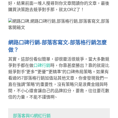
好，結果前面一堆人搜尋到你文章閱讀你的文章，最後
購買決策跑去競爭對手那，就太ORZ了！
網路口碑行銷-部落客寫文-部落格行銷怎麼
做？
其實，這部份看似簡單，卻很靈活很競爭，當大多數競
爭對手都在做
口碑行銷
時，你靠甚麼勝出？靠的就是比
競爭對手”更多””更優””更精準”的口碑佈局策略。如果有
看過957部落格行銷加值站其他文章，你會發現我們一
直在強調”策略”的重要性，沒有策略只是浪費金錢與時
間，不小心還會讓自己的品牌扣分，要救，往往要花數
倍的力量，不能不謹慎啊~
部落客與IG網紅行銷