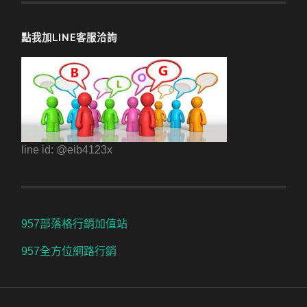
點我加LINE客服洽詢
line id: @eib4123x
957部落格行銷加值站
957全方位網路行銷