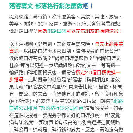
落客寫文-部落格行銷怎麼做
吧！
提到網路口碑行銷，為什麼美容、美妝、美睫、紋繡、
美髮、餐飲、3C、家電、旅遊、民宿…各行各業都想
做網路口碑？
因為
網路口碑
可以左右網友的購物決策！
以下這張圖可以看到，當網友有需求時，
會先上網搜尋
資訊
，以網路口碑需求來舉例，這時搜尋的可能會是”
做網路口碑有效嗎？””網路口碑怎麼做？” “網路口碑是
甚麼”等可以更進一步認識網路口碑的文章，等看過一
輪網路口碑相關資訊後，通常會
選定2-3個目標做進一
步搜尋
，此時搜尋的就會是”部落客口碑與網紅IG客效
果比較” “部落客文章流量VS.買廣告比較”，最後，如果
有一間公司的文章一直給他有用的資訊，留下良好印象
(內容行銷)，網友會再搜尋”XX網路口碑公司評價””
網路
口碑公司推薦
“”
部落格行銷公司推薦
“這類的搜尋，如果
在這階段搜尋，發現幾乎都是好的口碑推薦，且”感覺
滿有知名度”，那消費者有很高的比例會選擇這間網路
口碑公司，這就是口碑行銷的威力。反之，策略沒有做