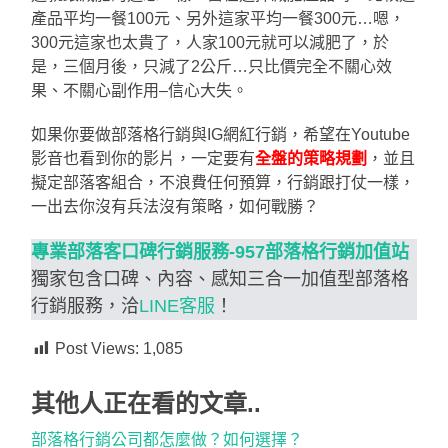
產品平均一餐100元、另外這家平均一餐300元…嗯，
300元這家也太貴了，人家100元就可以減肥了，於
是，三個月後，只減了2公斤…只比價完全不關心效
果、不關心副作用–信心大失。
如果你要做部落格行銷與IG網紅行銷，希望在Youtube
影音也看到你的影片，一定要有
全盤的策略規劃
，並且
擬定部落客組合，不浪費任何預算，行銷跟打仗一樣，
一出去你沒有兵法沒有策略，如何戰勝？
專業部落客口碑行銷服務-957部落格行銷加值站
獨家包含口碑、內容、感知三合一加值型部落格
行銷服務，洽
LINE客服
！
Post Views:
1,085
其他人正在看的文章..
部落格行銷公司都怎麼做？如何選擇？