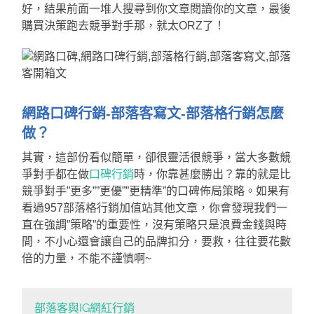
好，結果前面一堆人搜尋到你文章閱讀你的文章，最後
購買決策跑去競爭對手那，就太ORZ了！
網路口碑行銷-部落客寫文-部落格行銷怎麼
做？
其實，這部份看似簡單，卻很靈活很競爭，當大多數競
爭對手都在做
口碑行銷
時，你靠甚麼勝出？靠的就是比
競爭對手”更多””更優””更精準”的口碑佈局策略。如果有
看過957部落格行銷加值站其他文章，你會發現我們一
直在強調”策略”的重要性，沒有策略只是浪費金錢與時
間，不小心還會讓自己的品牌扣分，要救，往往要花數
倍的力量，不能不謹慎啊~
部落客與IG網紅行銷