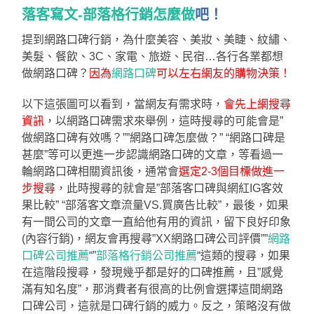
落客寫文-部落格行銷怎麼做
吧！
提到網路口碑行銷，為什麼美容、美妝、美睫、紋繡、
美髮、餐飲、3C、家電、旅遊、民宿…各行各業都想
做網路口碑？
因為
網路口碑
可以左右網友的購物決策！
以下這張圖可以看到，當網友有需求時，
會先上網搜尋
資訊
，以網路口碑需求來舉例，這時搜尋的可能會是”
做網路口碑有效嗎？””網路口碑怎麼做？” “網路口碑是
甚麼”等可以更進一步認識網路口碑的文章，等看過一
輪網路口碑相關資訊後，通常會
選定2-3個目標做進一
步搜尋
，此時搜尋的就會是”部落客口碑與網紅IG客效
果比較” “部落客文章流量VS.買廣告比較”，最後，如果
有一間公司的文章一直給他有用的資訊，留下良好印象
(內容行銷)，網友會再搜尋”XX網路口碑公司評價””
網路
口碑公司推薦
“”
部落格行銷公司推薦
“這類的搜尋，如果
在這階段搜尋，發現幾乎都是好的口碑推薦，且”感覺
滿有知名度”，那消費者有很高的比例會選擇這間網路
口碑公司，這就是口碑行銷的威力。反之，策略沒有做