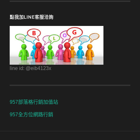
點我加LINE客服洽詢
line id: @eib4123x
957部落格行銷加值站
957全方位網路行銷