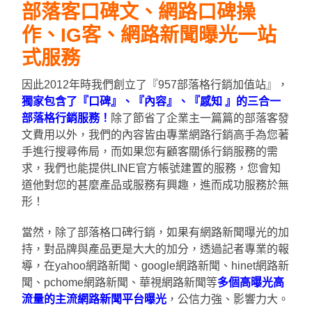
部落客口碑文、網路口碑操
作、IG客、網路新聞曝光一站
式服務
因此2012年時我們創立了
『957部落格行銷加值站』
，
獨家
包含了『口碑』、『內容』、『感知 』的三合一
部落格行銷服務！
除了節省了企業主一篇篇的部落客發
文費用以外，我們的內容皆由專業網路行銷高手為您著
手進行搜尋佈局，而如果您有顧客關係行銷服務的需
求，我們也能提供LINE官方帳號建置的服務，您會知
道他對您的甚麼產品或服務有興趣，進而成功服務於無
形！
當然，除了部落格口碑行銷，如果有
網路新聞曝光
的加
持，對品牌與產品更是大大的加分，透過記者專業的報
導，在yahoo網路新聞、google網路新聞、hinet網路新
聞、pchome網路新聞、華視網路新聞等
多個高曝光高
流量的主流網路新聞平台曝光
，公信力強、影響力大。