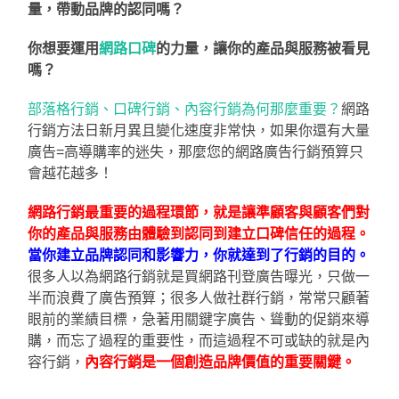
量，帶動品牌的認同嗎？
你想要運用
網路口碑
的力量，讓你的產品與服務被看見
嗎？
部落格行銷、口碑行銷、內容行銷為何那麼重要？
網路
行銷方法日新月異且變化速度非常快，如果你還有大量
廣告=高導購率的迷失，那麼您的網路廣告行銷預算只
會越花越多！
網路行銷
最重要的過程環節，就是讓準顧客與顧客們對
你的產品與服務由
體驗
到
認同
到建立
口碑
信任的過程。
當你建立品牌認同和影響力，你就達到了行銷的目的。
很多人以為網路行銷就是買網路刊登廣告曝光，只做一
半而浪費了廣告預算；很多人做社群行銷，常常只顧著
眼前的業績目標，急著用關鍵字廣告、聳動的促銷來導
購，而忘了過程的重要性，而這過程不可或缺的就是內
容行銷，
內容行銷是一個創造品牌價值的重要關鍵
。